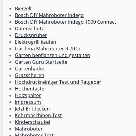
Bierzelt
Bosch DIY Mähroboter Indego
Bosch DIY Mähroboter Indego 1000 Connect
Datenschutz
Drucksprüher
Elektrogrill kaufen
Gardena Mähroboter R 70 Li
Garten bepflanzen und gestalten
Garten Guru Startseite
Gartenhacke
Grasscheren
Hochdruckreiniger Test und Ratgeber
Hochentaster
Holzspalter
Impressum
Jetzt Entdecken
Kehrmaschinen Test
Kinderschaukel
Mähroboter
Mähroboter Test