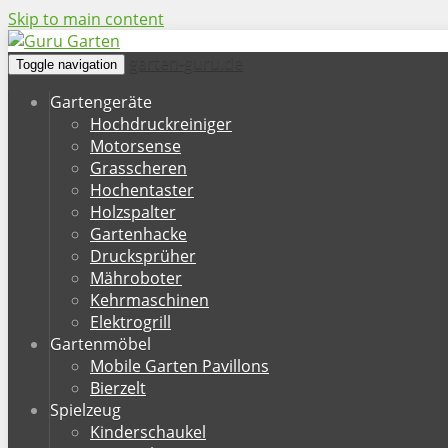
Skip to main content
garten-guru.de
Toggle navigation
Gartengeräte
Hochdruckreiniger
Motorsense
Grasscheren
Hochentaster
Holzspalter
Gartenhacke
Drucksprüher
Mähroboter
Kehrmaschinen
Elektrogrill
Gartenmöbel
Mobile Garten Pavillons
Bierzelt
Spielzeug
Kinderschaukel