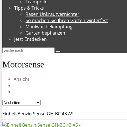
Trampolin
Tipps & Tricks
Rasen Unkrautvernichter
So machen Sie Ihren Garten winterfest
Maulwurfbekämpfung
Garten bepflanzen
Jetzt Entdecken
Motorsense
Ansicht:
Einhell Benzin Sense GH-BC 43 AS