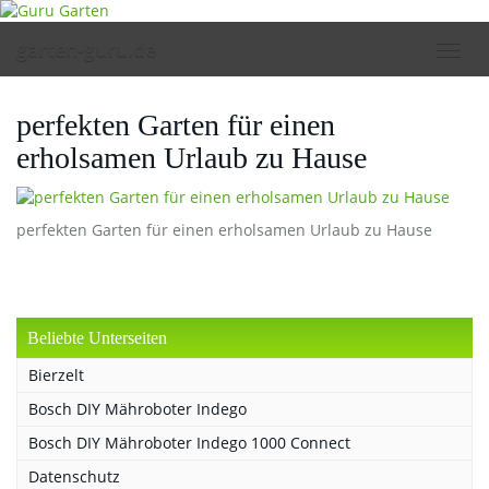
Skip
to
garten-guru.de
Toggl
main
navig
content
perfekten Garten für einen
erholsamen Urlaub zu Hause
perfekten Garten für einen erholsamen Urlaub zu Hause
Beliebte Unterseiten
Bierzelt
Bosch DIY Mähroboter Indego
Bosch DIY Mähroboter Indego 1000 Connect
Datenschutz