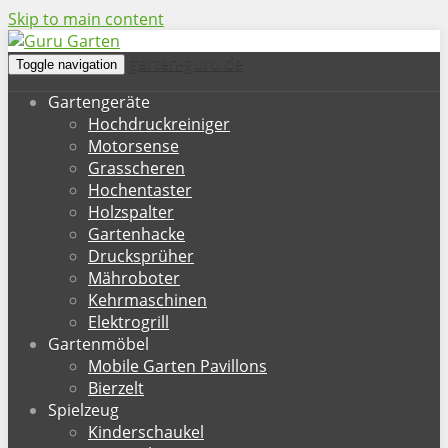
Skip to main content
garten-guru.de
Toggle navigation
Gartengeräte
Hochdruckreiniger
Motorsense
Grasscheren
Hochentaster
Holzspalter
Gartenhacke
Drucksprüher
Mähroboter
Kehrmaschinen
Elektrogrill
Gartenmöbel
Mobile Garten Pavillons
Bierzelt
Spielzeug
Kinderschaukel