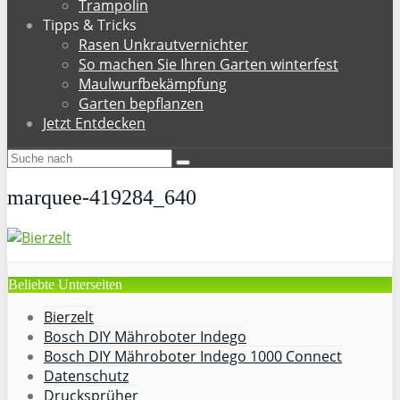
Trampolin
Tipps & Tricks
Rasen Unkrautvernichter
So machen Sie Ihren Garten winterfest
Maulwurfbekämpfung
Garten bepflanzen
Jetzt Entdecken
marquee-419284_640
Beliebte Unterseiten
Bierzelt
Bosch DIY Mähroboter Indego
Bosch DIY Mähroboter Indego 1000 Connect
Datenschutz
Drucksprüher