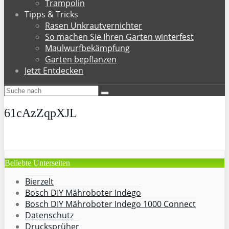
Trampolin
Tipps & Tricks
Rasen Unkrautvernichter
So machen Sie Ihren Garten winterfest
Maulwurfbekämpfung
Garten bepflanzen
Jetzt Entdecken
61cAzZqpXJL
Beliebte Unterseiten
Bierzelt
Bosch DIY Mähroboter Indego
Bosch DIY Mähroboter Indego 1000 Connect
Datenschutz
Drucksprüher