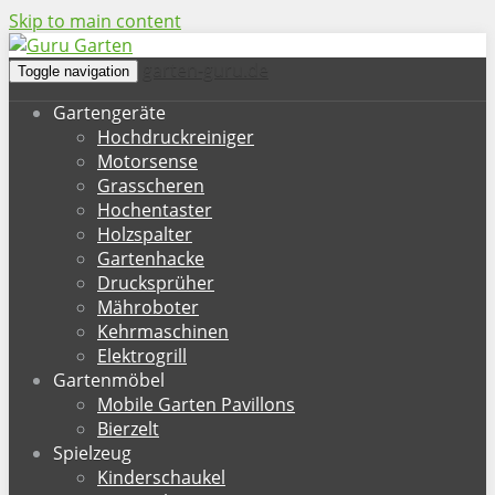
Skip to main content
garten-guru.de
Toggle navigation
Gartengeräte
Hochdruckreiniger
Motorsense
Grasscheren
Hochentaster
Holzspalter
Gartenhacke
Drucksprüher
Mähroboter
Kehrmaschinen
Elektrogrill
Gartenmöbel
Mobile Garten Pavillons
Bierzelt
Spielzeug
Kinderschaukel