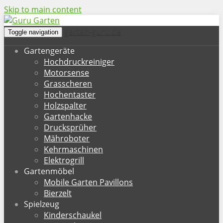
Skip to main content
garten-guru.de
Toggle navigation
Gartengeräte
Hochdruckreiniger
Motorsense
Grasscheren
Hochentaster
Holzspalter
Gartenhacke
Drucksprüher
Mähroboter
Kehrmaschinen
Elektrogrill
Gartenmöbel
Mobile Garten Pavillons
Bierzelt
Spielzeug
Kinderschaukel