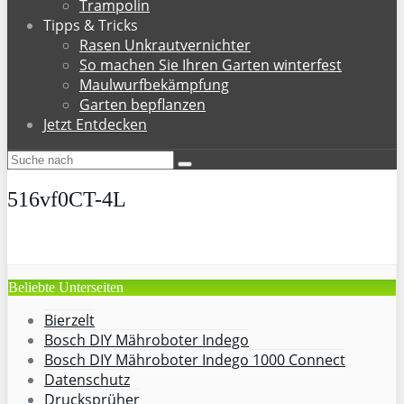
Trampolin
Tipps & Tricks
Rasen Unkrautvernichter
So machen Sie Ihren Garten winterfest
Maulwurfbekämpfung
Garten bepflanzen
Jetzt Entdecken
516vf0CT-4L
Beliebte Unterseiten
Bierzelt
Bosch DIY Mähroboter Indego
Bosch DIY Mähroboter Indego 1000 Connect
Datenschutz
Drucksprüher