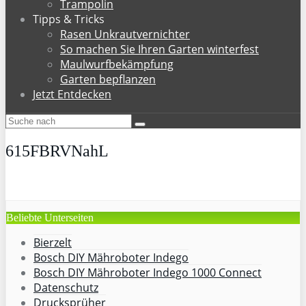
Trampolin
Tipps & Tricks
Rasen Unkrautvernichter
So machen Sie Ihren Garten winterfest
Maulwurfbekämpfung
Garten bepflanzen
Jetzt Entdecken
615FBRVNahL
Beliebte Unterseiten
Bierzelt
Bosch DIY Mähroboter Indego
Bosch DIY Mähroboter Indego 1000 Connect
Datenschutz
Drucksprüher