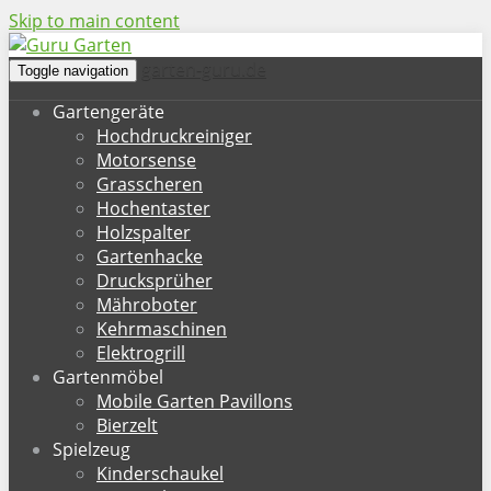
Skip to main content
garten-guru.de
Toggle navigation
Gartengeräte
Hochdruckreiniger
Motorsense
Grasscheren
Hochentaster
Holzspalter
Gartenhacke
Drucksprüher
Mähroboter
Kehrmaschinen
Elektrogrill
Gartenmöbel
Mobile Garten Pavillons
Bierzelt
Spielzeug
Kinderschaukel