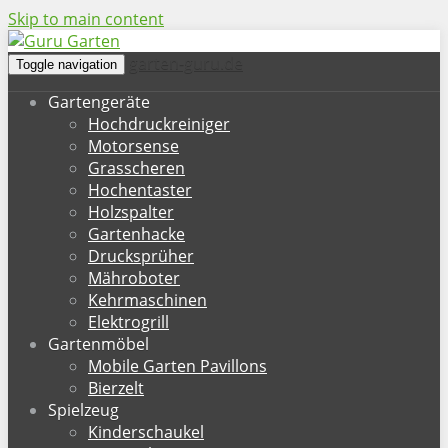
Skip to main content
garten-guru.de
Toggle navigation
Gartengeräte
Hochdruckreiniger
Motorsense
Grasscheren
Hochentaster
Holzspalter
Gartenhacke
Drucksprüher
Mähroboter
Kehrmaschinen
Elektrogrill
Gartenmöbel
Mobile Garten Pavillons
Bierzelt
Spielzeug
Kinderschaukel