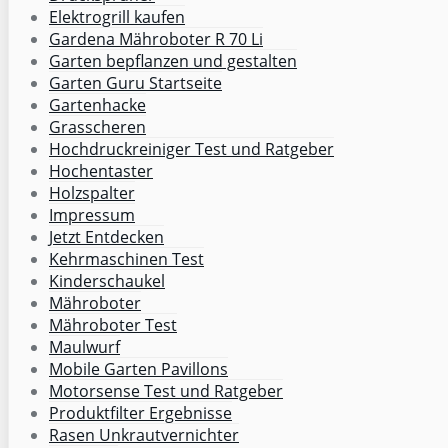
Elektrogrill kaufen
Gardena Mähroboter R 70 Li
Garten bepflanzen und gestalten
Garten Guru Startseite
Gartenhacke
Grasscheren
Hochdruckreiniger Test und Ratgeber
Hochentaster
Holzspalter
Impressum
Jetzt Entdecken
Kehrmaschinen Test
Kinderschaukel
Mähroboter
Mähroboter Test
Maulwurf
Mobile Garten Pavillons
Motorsense Test und Ratgeber
Produktfilter Ergebnisse
Rasen Unkrautvernichter