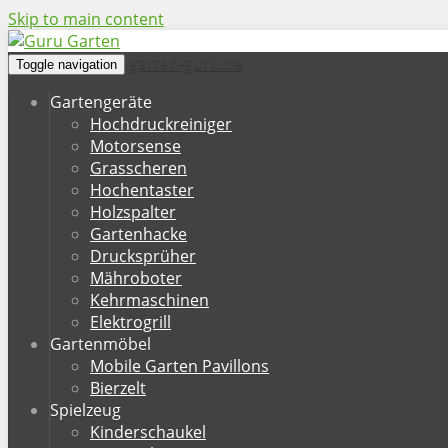
Skip to main content
garten-guru.de
Toggle navigation
Gartengeräte
Hochdruckreiniger
Motorsense
Grasscheren
Hochentaster
Holzspalter
Gartenhacke
Drucksprüher
Mähroboter
Kehrmaschinen
Elektrogrill
Gartenmöbel
Mobile Garten Pavillons
Bierzelt
Spielzeug
Kinderschaukel