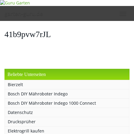
Skip
to
garten-guru.de
Toggl
main
navig
content
41b9pvw7rJL
Beliebte Unterseiten
Bierzelt
Bosch DIY Mähroboter Indego
Bosch DIY Mähroboter Indego 1000 Connect
Datenschutz
Drucksprüher
Elektrogrill kaufen