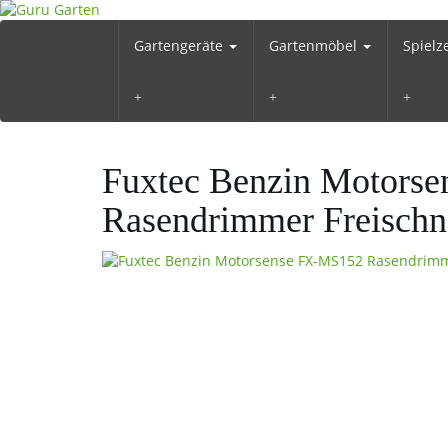
Skip
to
Gartengeräte
Gartenmöbel
Spiel
main
content
Fuxtec Benzin Motors
Rasendrimmer Freischne