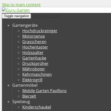
Skip to main content
garten-guru.de
Toggle navigation
Gartengeräte
Hochdruckreiniger
Motorsense
Grasscheren
Hochentaster
Holzspalter
Gartenhacke
Drucksprüher
Mähroboter
Kehrmaschinen
Elektrogrill
Gartenmöbel
Mobile Garten Pavillons
Bierzelt
Spielzeug
Kinderschaukel