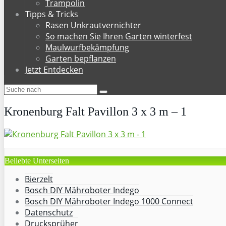
Trampolin
Tipps & Tricks
Rasen Unkrautvernichter
So machen Sie Ihren Garten winterfest
Maulwurfbekämpfung
Garten bepflanzen
Jetzt Entdecken
Kronenburg Falt Pavillon 3 x 3 m – 1
Beliebte Unterseiten
Bierzelt
Bosch DIY Mähroboter Indego
Bosch DIY Mähroboter Indego 1000 Connect
Datenschutz
Drucksprüher