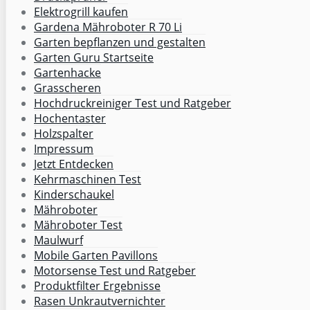
Elektrogrill kaufen
Gardena Mähroboter R 70 Li
Garten bepflanzen und gestalten
Garten Guru Startseite
Gartenhacke
Grasscheren
Hochdruckreiniger Test und Ratgeber
Hochentaster
Holzspalter
Impressum
Jetzt Entdecken
Kehrmaschinen Test
Kinderschaukel
Mähroboter
Mähroboter Test
Maulwurf
Mobile Garten Pavillons
Motorsense Test und Ratgeber
Produktfilter Ergebnisse
Rasen Unkrautvernichter