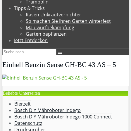
Trampolin
Tipps & Tricks
Rasen Unkrautvernichter
So machen Sie Ihren Garten winterfest
Maulwurfbekämpfung
Garten bepflanzen
Jetzt Entdecken
Einhell Benzin Sense GH-BC 43 AS – 5
Beliebte Unterseiten
Bierzelt
Bosch DIY Mähroboter Indego
Bosch DIY Mähroboter Indego 1000 Connect
Datenschutz
Drucksprüher