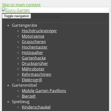
Skip to main content
garten-guru.de
Toggle navigation
Gartengeräte
Hochdruckreiniger
Motorsense
Grasscheren
Hochentaster
Holzspalter
Gartenhacke
Drucksprüher
Mähroboter
Kehrmaschinen
Elektrogrill
Gartenmöbel
Mobile Garten Pavillons
Bierzelt
Spielzeug
Kinderschaukel