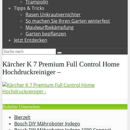
Trampolin
Tipps & Tricks
Rasen Unkrautvernichter
So machen Sie Ihren Garten winterfest
Maulwurfbekämpfung
Garten bepflanzen
Jetzt Entdecken
Kärcher K 7 Premium Full Control Home
Hochdruckreiniger –
Beliebte Unterseiten
Bierzelt
Bosch DIY Mähroboter Indego
Bosch DIY Mähroboter Indego 1000 Connect