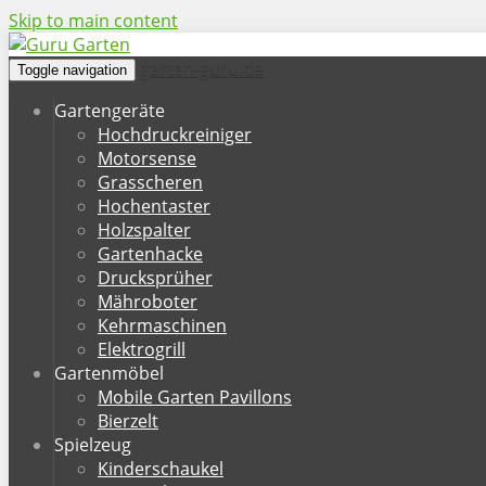
Skip to main content
garten-guru.de
Toggle navigation
Gartengeräte
Hochdruckreiniger
Motorsense
Grasscheren
Hochentaster
Holzspalter
Gartenhacke
Drucksprüher
Mähroboter
Kehrmaschinen
Elektrogrill
Gartenmöbel
Mobile Garten Pavillons
Bierzelt
Spielzeug
Kinderschaukel