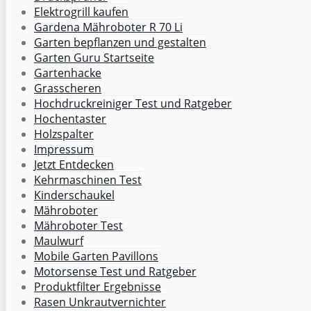
Elektrogrill kaufen
Gardena Mähroboter R 70 Li
Garten bepflanzen und gestalten
Garten Guru Startseite
Gartenhacke
Grasscheren
Hochdruckreiniger Test und Ratgeber
Hochentaster
Holzspalter
Impressum
Jetzt Entdecken
Kehrmaschinen Test
Kinderschaukel
Mähroboter
Mähroboter Test
Maulwurf
Mobile Garten Pavillons
Motorsense Test und Ratgeber
Produktfilter Ergebnisse
Rasen Unkrautvernichter