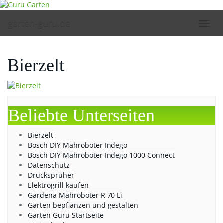
Skip
to
garten-guru.de
Toggl
main
navig
content
Bierzelt
Beliebte Unterseiten
Bierzelt
Bosch DIY Mähroboter Indego
Bosch DIY Mähroboter Indego 1000 Connect
Datenschutz
Drucksprüher
Elektrogrill kaufen
Gardena Mähroboter R 70 Li
Garten bepflanzen und gestalten
Garten Guru Startseite