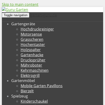
Skip to main content
garten-guru.de
Toggle navigation
Gartengeräte
Hochdruckreiniger
Motorsense
Grasscheren
Hochentaster
Holzspalter
Gartenhacke
Drucksprüher
Mähroboter
Kehrmaschinen
Elektrogrill
Gartenmöbel
Mobile Garten Pavillons
Bierzelt
Spielzeug
Kinderschaukel