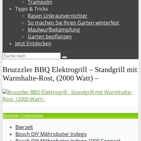
Trampolin
Tipps & Tricks
Rasen Unkrautvernichter
So machen Sie Ihren Garten winterfest
Maulwurfbekämpfung
Garten bepflanzen
Jetzt Entdecken
Bruzzzler BBQ Elektrogrill – Standgrill mit
Warmhalte-Rost, (2000 Watt) –
Beliebte Unterseiten
Bierzelt
Bosch DIY Mähroboter Indego
Bosch DIY Mähroboter Indego 1000 Connect