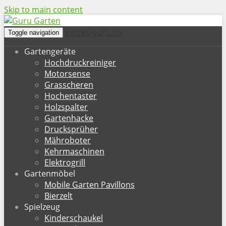
Skip to main content
garten-guru.de
Toggle navigation
Gartengeräte
Hochdruckreiniger
Motorsense
Grasscheren
Hochentaster
Holzspalter
Gartenhacke
Drucksprüher
Mähroboter
Kehrmaschinen
Elektrogrill
Gartenmöbel
Mobile Garten Pavillons
Bierzelt
Spielzeug
Kinderschaukel