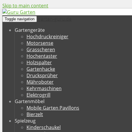
Skip to main content
garten-guru.de
Toggle navigation
Gartengeräte
Hochdruckreiniger
Motorsense
Grasscheren
Hochentaster
Holzspalter
Gartenhacke
Drucksprüher
Mähroboter
Kehrmaschinen
Elektrogrill
Gartenmöbel
Mobile Garten Pavillons
Bierzelt
Spielzeug
Kinderschaukel