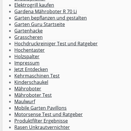
Elektrogrill kaufen
Gardena Mähroboter R 70 Li
Garten bepflanzen und gestalten
Garten Guru Startseite
Gartenhacke
Grasscheren
Hochdruckreiniger Test und Ratgeber
Hochentaster
Holzspalter
Impressum
Jetzt Entdecken
Kehrmaschinen Test
Kinderschaukel
Mähroboter
Mähroboter Test
Maulwurf
Mobile Garten Pavillons
Motorsense Test und Ratgeber
Produktfilter Ergebnisse
Rasen Unkrautvernichter