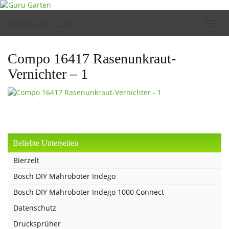
Skip
to
garten-guru.de
Toggl
main
navig
content
Compo 16417 Rasenunkraut-
Vernichter – 1
Beliebte Unterseiten
Bierzelt
Bosch DIY Mähroboter Indego
Bosch DIY Mähroboter Indego 1000 Connect
Datenschutz
Drucksprüher