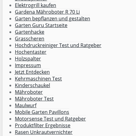
Elektrogrill kaufen
Gardena Mähroboter R 70 Li
Garten bepflanzen und gestalten
Garten Guru Startseite
Gartenhacke
Grasscheren
Hochdruckreiniger Test und Ratgeber
Hochentaster
Holzspalter
Impressum
Jetzt Entdecken
Kehrmaschinen Test
Kinderschaukel
Mähroboter
Mähroboter Test
Maulwurf
Mobile Garten Pavillons
Motorsense Test und Ratgeber
Produktfilter Ergebnisse
Rasen Unkrautvernichter