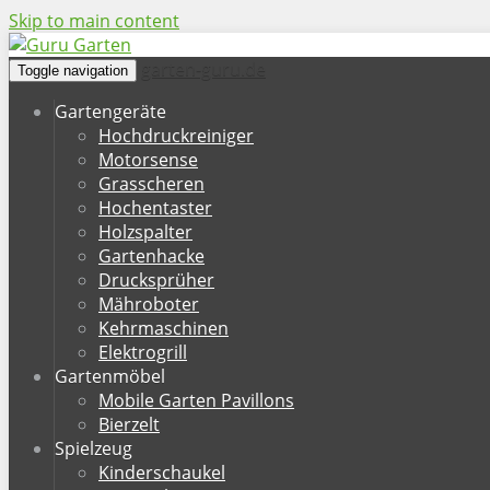
Skip to main content
garten-guru.de
Toggle navigation
Gartengeräte
Hochdruckreiniger
Motorsense
Grasscheren
Hochentaster
Holzspalter
Gartenhacke
Drucksprüher
Mähroboter
Kehrmaschinen
Elektrogrill
Gartenmöbel
Mobile Garten Pavillons
Bierzelt
Spielzeug
Kinderschaukel