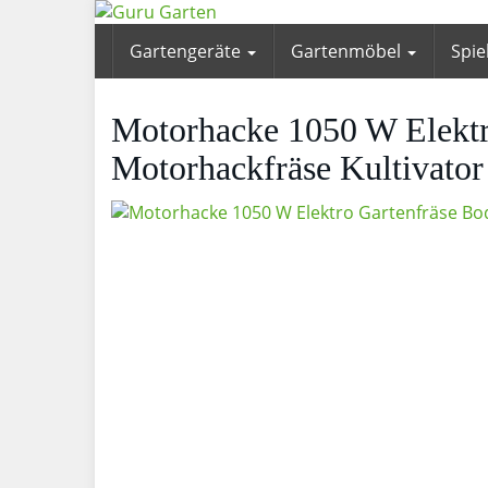
Skip
to
Gartengeräte
Gartenmöbel
Spie
main
content
Motorhacke 1050 W Elektr
Motorhackfräse Kultivator