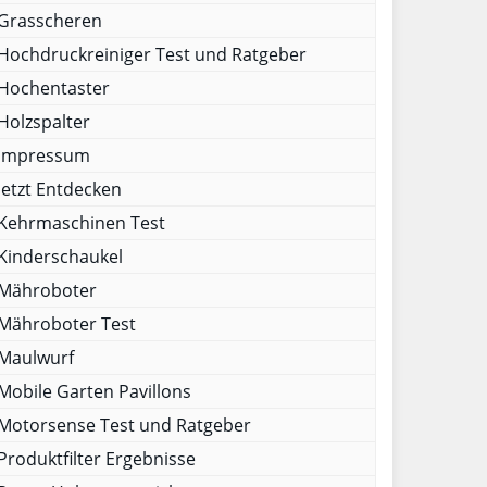
Grasscheren
Hochdruckreiniger Test und Ratgeber
Hochentaster
Holzspalter
Impressum
Jetzt Entdecken
Kehrmaschinen Test
Kinderschaukel
Mähroboter
Mähroboter Test
Maulwurf
Mobile Garten Pavillons
Motorsense Test und Ratgeber
Produktfilter Ergebnisse