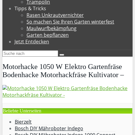
Trampolin
Tipps & Tricks
Rasen Unkrautvernichter
So machen Sie Ihren Garten winterfest
Maulwurfbekämpfung
Garten bepflanzen
Jetzt Entdecken
Motorhacke 1050 W Elektro Gartenfräse
Bodenhacke Motorhackfräse Kultivator –
Beliebte Unterseiten
Bierzelt
Bosch DIY Mähroboter Indego
Bosch DIY Mähroboter Indego 1000 Connect