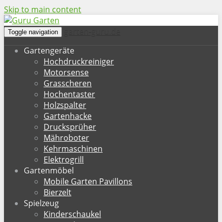
Skip to main content
garten-guru.de
Toggle navigation
Gartengeräte
Hochdruckreiniger
Motorsense
Grasscheren
Hochentaster
Holzspalter
Gartenhacke
Drucksprüher
Mähroboter
Kehrmaschinen
Elektrogrill
Gartenmöbel
Mobile Garten Pavillons
Bierzelt
Spielzeug
Kinderschaukel