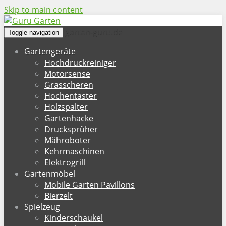
Skip to main content
garten-guru.de
Toggle navigation
Gartengeräte
Hochdruckreiniger
Motorsense
Grasscheren
Hochentaster
Holzspalter
Gartenhacke
Drucksprüher
Mähroboter
Kehrmaschinen
Elektrogrill
Gartenmöbel
Mobile Garten Pavillons
Bierzelt
Spielzeug
Kinderschaukel