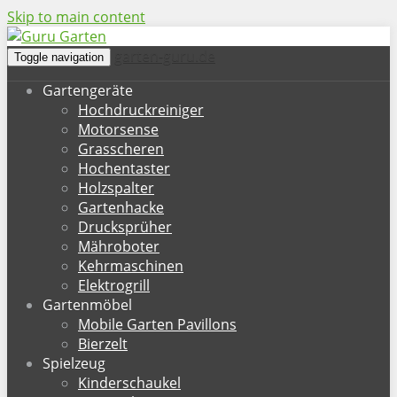
Skip to main content
garten-guru.de
Toggle navigation
Gartengeräte
Hochdruckreiniger
Motorsense
Grasscheren
Hochentaster
Holzspalter
Gartenhacke
Drucksprüher
Mähroboter
Kehrmaschinen
Elektrogrill
Gartenmöbel
Mobile Garten Pavillons
Bierzelt
Spielzeug
Kinderschaukel