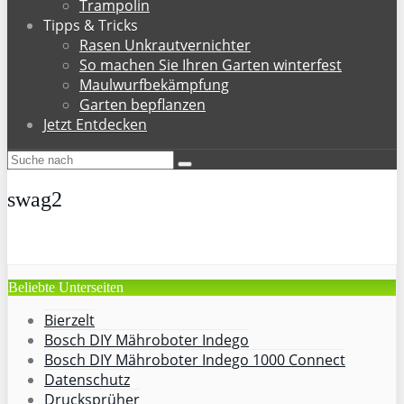
Trampolin
Tipps & Tricks
Rasen Unkrautvernichter
So machen Sie Ihren Garten winterfest
Maulwurfbekämpfung
Garten bepflanzen
Jetzt Entdecken
swag2
Beliebte Unterseiten
Bierzelt
Bosch DIY Mähroboter Indego
Bosch DIY Mähroboter Indego 1000 Connect
Datenschutz
Drucksprüher